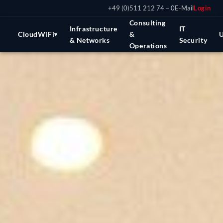
+49 (0)511 212 74 – 0
E-Mail
Login
Consulting
Infrastructure
IT
CloudWiFi
&
▾
& Networks
Security
Operations